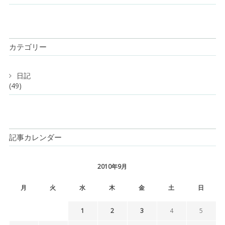
カテゴリー
日記
(49)
記事カレンダー
2010年9月
月
火
水
木
金
土
日
1
2
3
4
5